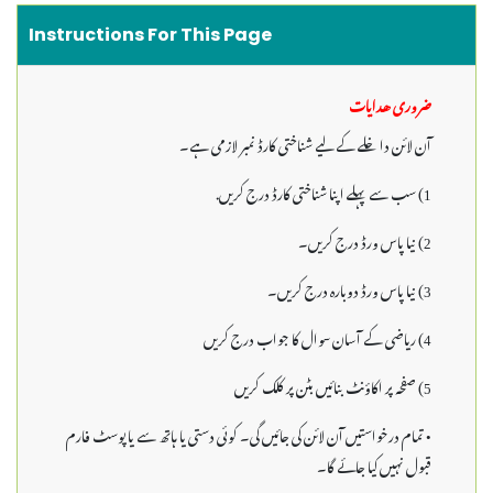
Instructions For This Page
ضروری ھدایات
آن لائن دا خلے کے لیے شناختی کارڈ نمبر لازمی ہے۔
1) سب سے پہلے اپنا شناختی کارڈ درج کریں.
2) نیا پاس ورڈ درج کریں۔
3) نیا پاس ورڈ دوبارہ درج کریں۔
4) ریاضی کے آسان سوال کا جواب درج کریں
5) صفحہ پر اکاؤنٹ بنائیں بٹن پر کلک کریں
• تمام درخواستیں آن لائن کی جائیں گی۔ کوئی دستی یا ہاتھ سے یا پوسٹ فارم
قبول نہیں کیا جائے گا۔