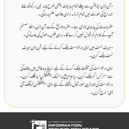
• آن لائن ایڈمیشن سے پہلے تمام ہدایات اچھی طرح پڑھ لیں ۔ کیونکہ غلط
اندراج کی صورت میں تمام تر ذمہ داری طالب علم پر ہوگی۔
مقررہ مدت کی پابندی لازمی ہے۔ مقررہ تاریخ کے بعد آن لائن داخلہ سسٹم
آپ کے فارم کو قبول نہیں کرے گا۔ نہ ہی فیس وصول کی جائے گی۔
• میرٹ لسٹ میں اپنی درخواست چیک کرنے کے لیے، آن لائن میرٹ
لسٹ چیک کریں۔
اپنی درخواست کی حیثیت چیک کرنے کے لیے، اپنے پروفائل میں باقاعدگی
سے "الرٹس" کو چیک کریں۔ یا ہوم پیج پر "ٹریک ایپلیکیشن" پر کلک کریں۔
درخواست کی تازہ ترین صورتحال دیکھنے کے لیے اپنی "ایپلیکیشن ٹریکنگ آئی
ڈی" درج کریں۔