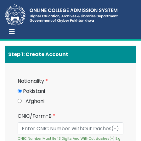
Step 1: Create Account
Nationality
*
Pakistani
Afghani
CNIC/Form-B
*
CNIC Number Must Be 13 Digits And WithOut dashes(-) E.g